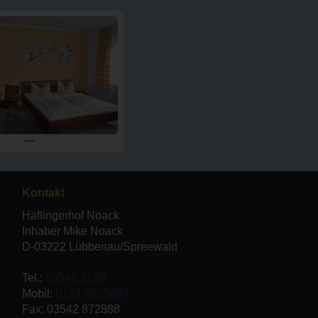
—
Kontakt
Haflingerhof Noack
Inhaber Mike Noack
D-03222 Lübbenau/Spreewald
Tel.:
03542 2156
Mobil:
0173 9803499
Fax: 03542 872888