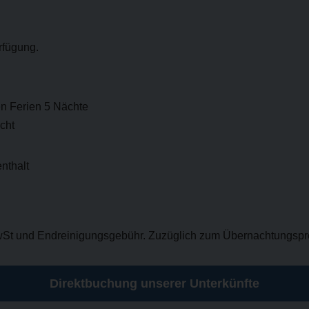
rfügung.
en Ferien 5 Nächte
acht
enthalt
 MwSt und Endreinigungsgebühr. Zuzüglich zum Übernachtungspre
Direktbuchung unserer Unterkünfte