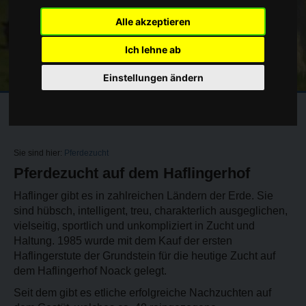
Alle akzeptieren
Ich lehne ab
Einstellungen ändern
Sie sind hier:
Pferdezucht
Pferdezucht auf dem Haflingerhof
Haflinger gibt es in zahlreichen Ländern der Erde. Sie
sind hübsch, intelligent, treu, charakterlich ausgeglichen,
vielseitig, sportlich und unkompliziert in Zucht und
Haltung. 1985 wurde mit dem Kauf der ersten
Haflingerstute der Grundstein für die heutige Zucht auf
dem Haflingerhof Noack gelegt.
Seit dem gibt es etliche erfolgreiche Nachzuchten auf