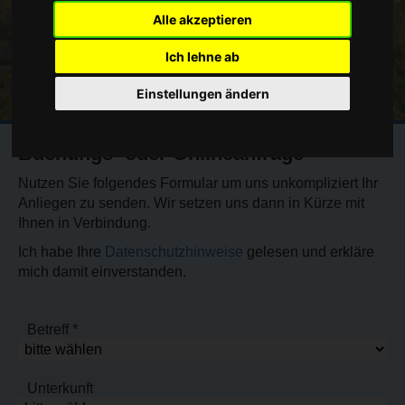
Alle akzeptieren
Ich lehne ab
Einstellungen ändern
Buchungs- oder Onlineanfrage
Nutzen Sie folgendes Formular um uns unkompliziert Ihr
Anliegen zu senden. Wir setzen uns dann in Kürze mit
Ihnen in Verbindung.
Ich habe Ihre
Datenschutzhinweise
gelesen und erkläre
mich damit einverstanden.
Betreff *
Unterkunft