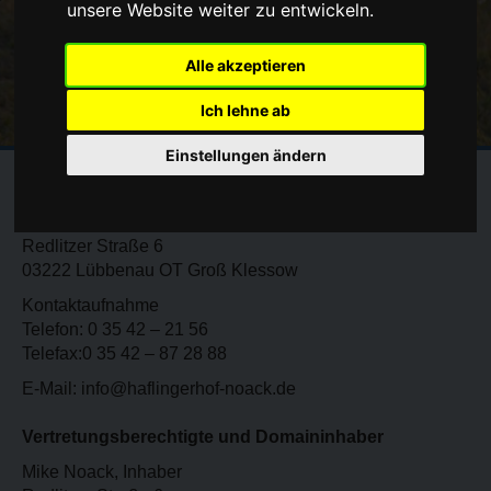
unsere Website weiter zu entwickeln.
Alle akzeptieren
Ich lehne ab
Einstellungen ändern
Impressum
Haflingerhof Noack
Redlitzer Straße 6
03222 Lübbenau OT Groß Klessow
Kontaktaufnahme
Telefon: 0 35 42 – 21 56
Telefax:0 35 42 – 87 28 88
E-Mail: info@haflingerhof-noack.de
Vertretungsberechtigte und Domaininhaber
Mike Noack, Inhaber