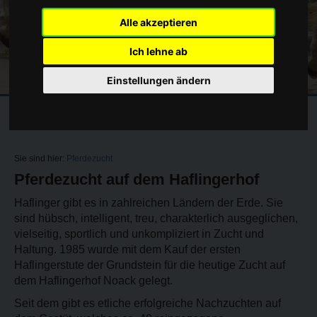
Alle akzeptieren
Ich lehne ab
Einstellungen ändern
Sie sind hier:
Pferdezucht
Pferdezucht auf dem Haflingerhof
Haflinger gibt es in zahlreichen Ländern der Erde. Sie
sind hübsch, intelligent, treu, charakterlich ausgeglichen,
vielseitig, sportlich und unkompliziert in Zucht und
Haltung. 1985 wurde mit dem Kauf der ersten
Haflingerstute der Grundstein für die heutige Zucht auf
dem Haflingerhof Noack gelegt.
Seit dem gibt es etliche erfolgreiche Nachzuchten auf